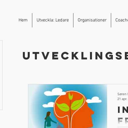
Hem
Utveckla: Ledare
Organisationer
Coach
Utvecklings
Søren
21 apr.
I
f