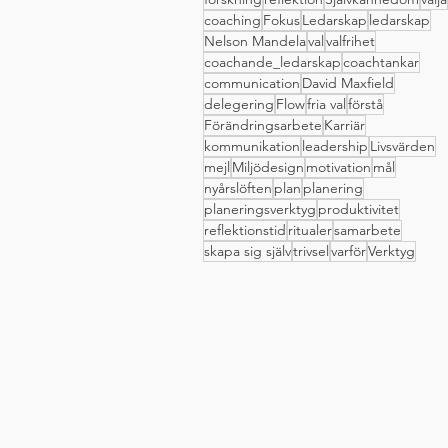
coaching
Fokus
Ledarskap
ledarskap
Nelson Mandela
val
valfrihet
coachande_ledarskap
coachtankar
communication
David Maxfield
delegering
Flow
fria val
förstå
Förändringsarbete
Karriär
kommunikation
leadership
Livsvärden
mejl
Miljödesign
motivation
mål
nyårslöften
plan
planering
planeringsverktyg
produktivitet
reflektionstid
ritualer
samarbete
skapa sig själv
trivsel
varför
Verktyg