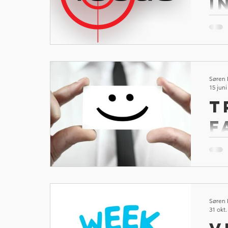
i
t
Följ 
flow
Søren
15 juni
T
F
Faceb
till
av va
kom f
Søren
31 okt.