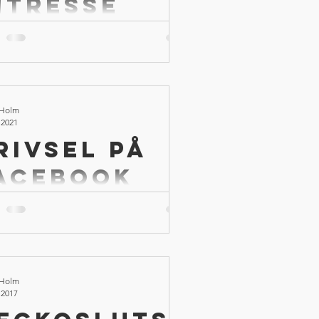
ntresse
ill Flow
intresset för att fokusera och hamna i
 Holm
 2021
rivsel på
acebook
ook har gjort en intern undersökning,
sammans med Wharton Business School,
d som motiverar deras anställda. De
ram...
 Holm
 2017