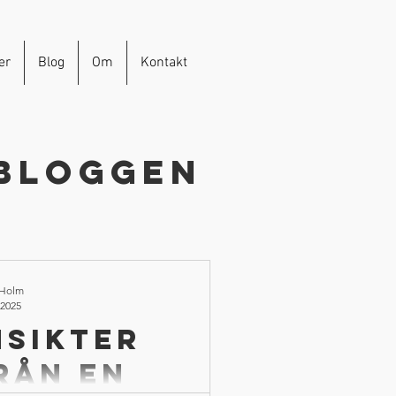
er
Blog
Om
Kontakt
bloggen
 Holm
 2025
nsikter
rån en