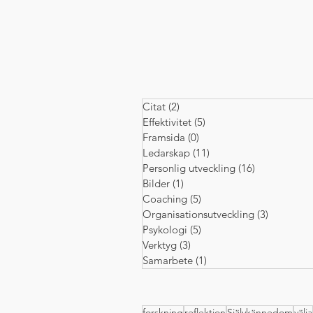
Citat
(2)
2 inlägg
Effektivitet
(5)
5 inlägg
Framsida
(0)
0 inlägg
Ledarskap
(11)
11 inlägg
Personlig utveckling
(16)
16 inlägg
Bilder
(1)
1 inlägg
Coaching
(5)
5 inlägg
Organisationsutveckling
(3)
3 inlägg
Psykologi
(5)
5 inlägg
Verktyg
(3)
3 inlägg
Samarbete
(1)
1 inlägg
forskning
reflektion
Självkännedom
välja