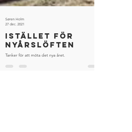
Søren Holm
27 dec. 2021
Istället för
nyårslöften
Tanker för att möta det nya året.
Citat
(2)
2 inlägg
Effektivitet
(5)
5 inlägg
Framsida
(0)
0 inlägg
Ledarskap
(11)
11 inlägg